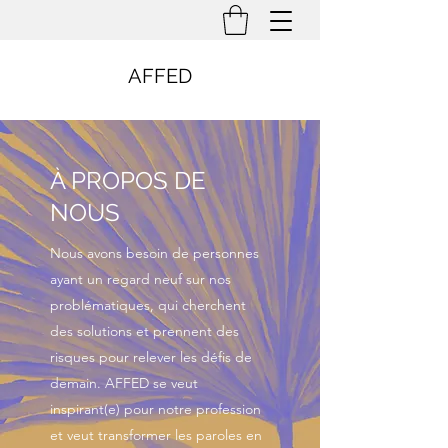
AFFED
À PROPOS DE
NOUS
Nous avons besoin de personnes
ayant un regard neuf sur nos
problématiques, qui cherchent
des solutions et prennent des
risques pour relever les défis de
demain. AFFED se veut
inspirant(e) pour notre profession
et veut transformer les paroles en