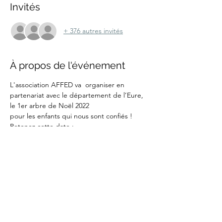
Invités
+ 376 autres invités
À propos de l'événement
L'association AFFED va  organiser en 
partenariat avec le département de l’Eure,
le 1er arbre de Noël 2022
pour les enfants qui nous sont confiés !
Retenez cette date :
Mercredi 21 décembre 2022
Trois séances seront proposées avec 
différents créneaux horaires, l'inscritpion 
est obligatoire pour toutes les personnes 
présentes, enfants confiés,  enfants 
naturels, accompagnants.
Afficher plus