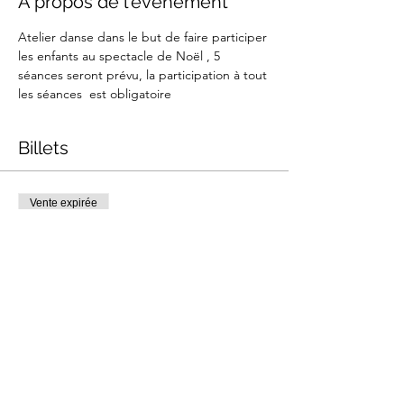
À propos de l'événement
Atelier danse dans le but de faire participer 
les enfants au spectacle de Noël , 5 
séances seront prévu, la participation à tout 
les séances  est obligatoire 
Billets
Vente expirée
Type de billet
Atelier danse
Prix
0,00 €